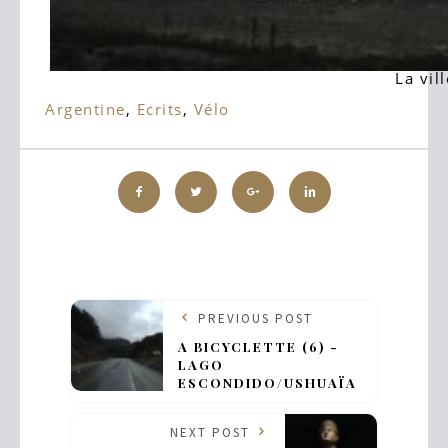
La vil
Tags:
Argentine
,
Ecrits
,
Vélo
PREVIOUS POST
A BICYCLETTE (6) -
LAGO
ESCONDIDO/USHUAÏA
NEXT POST