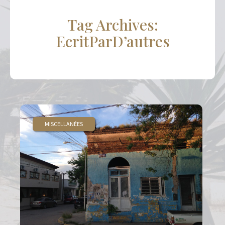
Tag Archives:
EcritParD’autres
MISCELLANÉES